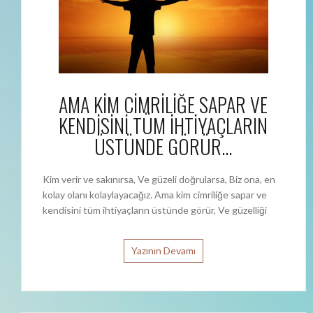
AMA KİM CİMRİLİĞE SAPAR VE
KENDİSİNİ TÜM İHTİYAÇLARIN
ÜSTÜNDE GÖRÜR…
Kim verir ve sakınırsa, Ve güzeli doğrularsa, Biz ona, en
kolay olanı kolaylayacağız. Ama kim cimriliğe sapar ve
kendisini tüm ihtiyaçların üstünde görür, Ve güzelliği
Yazının Devamı