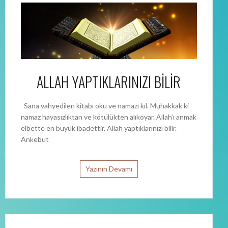
ALLAH YAPTIKLARINIZI BİLİR
Sana vahyedilen kitabı oku ve namazı kıl. Muhakkak ki
namaz hayasızlıktan ve kötülükten alıkoyar. Allah’ı anmak
elbette en büyük ibadettir. Allah yaptıklarınızı bilir.
Ankebut
Yazının Devamı