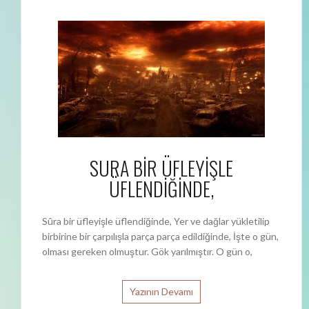
SURA BİR ÜFLEYİŞLE
ÜFLENDİĞİNDE,
Sûra bir üfleyişle üflendiğinde, Yer ve dağlar yükletilip
birbirine bir çarpılışla parça parça edildiğinde, İşte o gün,
olması gereken olmuştur. Gök yarılmıştır. O gün o,
Yazının Devamı