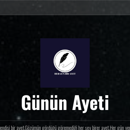
Günün Ayeti
endisi bir ayet.Gözümün gördüğü göremediği her şey birer ayet.Her gün yeni