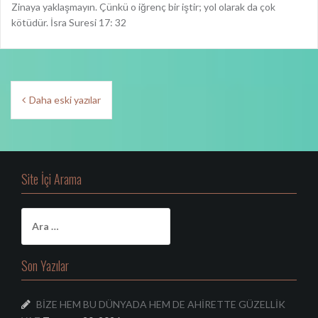
Zinaya yaklaşmayın. Çünkü o iğrenç bir iştir; yol olarak da çok
kötüdür. İsra Suresi 17: 32
Y
Daha eski yazılar
a
z
ı
Site İçi Arama
d
o
A
r
l
a
a
m
Son Yazılar
a
ş
:
BİZE HEM BU DÜNYADA HEM DE AHİRETTE GÜZELLİK
ı