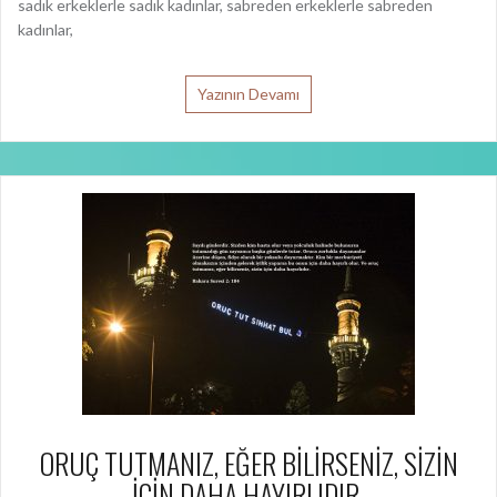
sadık erkeklerle sadık kadınlar, sabreden erkeklerle sabreden
kadınlar,
Yazının Devamı
ORUÇ TUTMANIZ, EĞER BİLİRSENİZ, SİZİN
İÇİN DAHA HAYIRLIDIR.