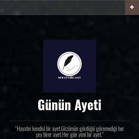
İ
ç
e
r
i
ğ
e
g
e
ç
Günün Ayeti
“Hayatın kendisi bir ayet.Gözümün gördüğü göremediği her
şey birer ayet.Her gün yeni bir ayet.”