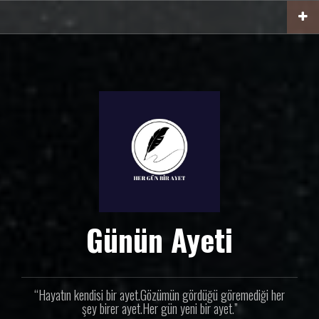
İ
ç
e
r
i
ğ
e
g
e
ç
Günün Ayeti
“Hayatın kendisi bir ayet.Gözümün gördüğü göremediği her
şey birer ayet.Her gün yeni bir ayet.”