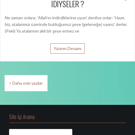
İDİYSELER ?
Ne zaman onlara: ‘Allah’ın indirdiklerine uyun’ denilse onlar: ‘Hayır,
biz, atalarımızı üzerinde bulduğumuz şeye (geleneğe) uyarız’ derler.
(Peki) Ya atalarının aklı bir şeye ermez ve
Yazının Devamı
Y
Daha eski yazılar
a
z
ı
Site İçi Arama
d
A