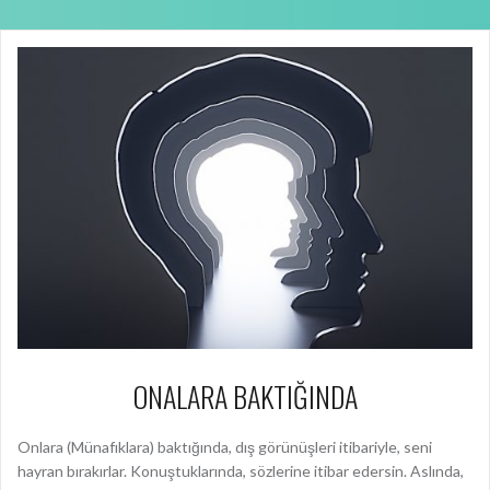
ONALARA BAKTIĞINDA
Onlara (Münafıklara) baktığında, dış görünüşleri itibariyle, seni
hayran bırakırlar. Konuştuklarında, sözlerine itibar edersin. Aslında,