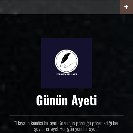
İ
ç
e
r
i
ğ
e
g
e
ç
Günün Ayeti
“Hayatın kendisi bir ayet.Gözümün gördüğü göremediği her
şey birer ayet.Her gün yeni bir ayet.”