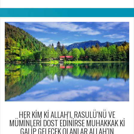
HER KİM Kİ ALLAH’I, RASULÜ’NÜ VE
MÜMİNLERİ DOST EDİNİRSE MUHAKKAK Kİ
GALİP GELECEK OLANLAR ALLAH’IN