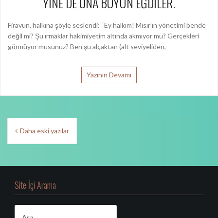
YİNE DE ONA BOYUN EĞDİLER.
Firavun, halkına şöyle seslendi: “Ey halkım! Mısır’ın yönetimi bende
değil mi? Şu ırmaklar hakimiyetim altında akmıyor mu? Gerçekleri
görmüyor musunuz? Ben şu alçaktan (alt seviyeliden,
Yazının Devamı
Y
Daha eski yazılar
a
z
ı
Site İçi Arama
d
o
A