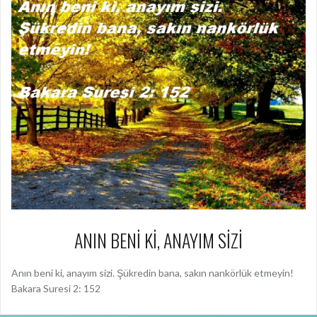
ANIN BENİ Kİ, ANAYIM SİZİ
Anın beni ki, anayım sizi. Şükredin bana, sakın nankörlük etmeyin!
Bakara Suresi 2: 152