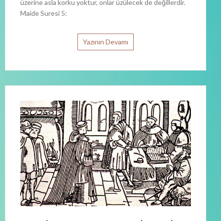
üzerine asla korku yoktur, onlar üzülecek de değillerdir.
Maide Suresi 5:
Yazının Devamı