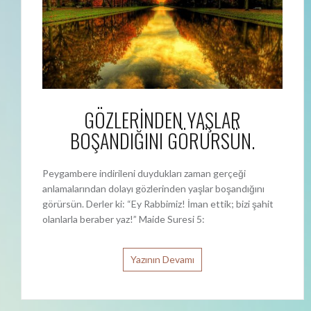
GÖZLERİNDEN YAŞLAR
BOŞANDIĞINI GÖRÜRSÜN.
Peygambere indirileni duydukları zaman gerçeği
anlamalarından dolayı gözlerinden yaşlar boşandığını
görürsün. Derler ki: “Ey Rabbimiz! İman ettik; bizi şahit
olanlarla beraber yaz!” Maide Suresi 5:
Yazının Devamı