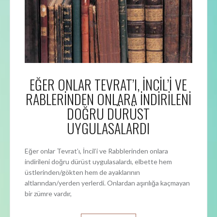
EĞER ONLAR TEVRAT’I, İNCİL’İ VE
RABLERİNDEN ONLARA İNDİRİLENİ
DOĞRU DÜRÜST
UYGULASALARDI
Eğer onlar Tevrat’ı, İncil’i ve Rabblerinden onlara
indirileni doğru dürüst uygulasalardı, elbette hem
üstlerinden/gökten hem de ayaklarının
altlarından/yerden yerlerdi. Onlardan aşırılığa kaçmayan
bir zümre vardır,