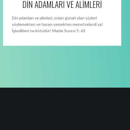
DİN ADAMLARI VE ALİMLERİ
Din adamları ve alimleri, onları günah olan sözleri
söylemekten ve haram yemekten menetselerdi ya!
İşledikleri ne kötüdür! Maide Suresi 5: 63