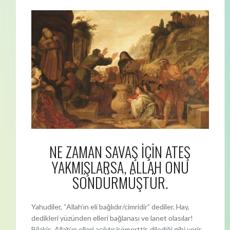
NE ZAMAN SAVAŞ İÇİN ATEŞ
YAKMIŞLARSA, ALLAH ONU
SÖNDÜRMÜŞTÜR.
Yahudiler, “Allah’ın eli bağlıdır/cimridir” dediler. Hay,
dedikleri yüzünden elleri bağlanası ve lanet olasılar!
Bilakis, Allah’ın elleri açıktır/cömerttir, dilediği gibi verir.