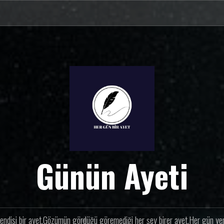
Günün Ayeti
endisi bir ayet.Gözümün gördüğü göremediği her şey birer ayet.Her gün yeni