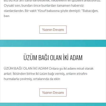
Biz bu Kur’an’ı sana vahyederek, hikâyelerin en güzelini anlatıyoruz.
Oysaki sen, bundan önce bunlardan tamamen habersiz
olanlardandın. Bir vakit Yûsuf babasına şöyle demişti: “Babacığım,
ben
Yazının Devamı
ÜZÜM BAĞI OLAN İKİ ADAM
ÜZÜM BAĞI OLAN İKİ ADAM Onlara şu iki adamı misal olarak
anlat: İkisinden birine iki üzüm bağı vermiş, onların etrafını
hurmalarla çevirmiş, ortalarında da ekin
Yazının Devamı