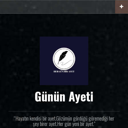
İ
ç
e
r
i
ğ
e
g
e
ç
Günün Ayeti
“Hayatın kendisi bir ayet.Gözümün gördüğü göremediği her
şey birer ayet.Her gün yeni bir ayet.”