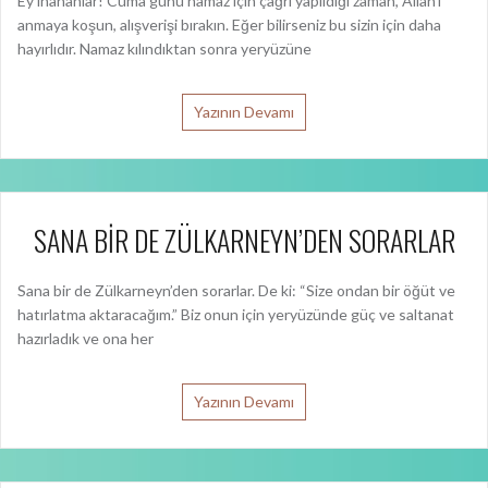
Ey inananlar! Cuma günü namaz için çağrı yapıldığı zaman, Allah’ı
anmaya koşun, alışverişi bırakın. Eğer bilirseniz bu sizin için daha
hayırlıdır. Namaz kılındıktan sonra yeryüzüne
Yazının Devamı
SANA BİR DE ZÜLKARNEYN’DEN SORARLAR
Sana bir de Zülkarneyn’den sorarlar. De ki: “Size ondan bir öğüt ve
hatırlatma aktaracağım.” Biz onun için yeryüzünde güç ve saltanat
hazırladık ve ona her
Yazının Devamı