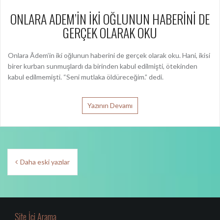
ONLARA ADEM’İN İKİ OĞLUNUN HABERİNİ DE
GERÇEK OLARAK OKU
Onlara Âdem’in iki oğlunun haberini de gerçek olarak oku. Hani, ikisi
birer kurban sunmuşlardı da birinden kabul edilmişti, ötekinden
kabul edilmemişti. “Seni mutlaka öldüreceğim.” dedi.
Yazının Devamı
Y
Daha eski yazılar
a
z
ı
Site İçi Arama