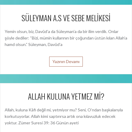
SÜLEYMAN A.S VE SEBE MELİKESİ
Yemin olsun, biz, Davûd’a da Süleyman’a da bir ilim verdik. Onlar
şöyle dediler: “Bizi, mümin kullarının bir çoğundan üstün kılan Allah’a
hamd olsun.” Süleyman, Davûd’a
Yazının Devamı
ALLAH KULUNA YETMEZ Mİ?
Allah, kuluna Kâfi değil mi, yetmiyor mu? Seni, O’ndan başkalarıyla
korkutuyorlar. Allah kimi saptırırsa artık ona kılavuzluk edecek
yoktur. Zümer Suresi 39: 36 Günün ayeti