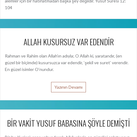
âlemler için bir hatırlatmadan başka şey değildir. Yusuf Suresi 12:
104
ALLAH KUSURSUZ VAR EDENDİR
Rahman ve Rahim olan Allah’ın adıyla; O Allah ki, yaratandır, (en
güzel bir biçimde) kusursuzca var edendir, ‘şekil ve suret’ verendir.
En güzel isimler O’nundur.
Yazının Devamı
BİR VAKİT YUSUF BABASINA ŞÖYLE DEMİŞTİ