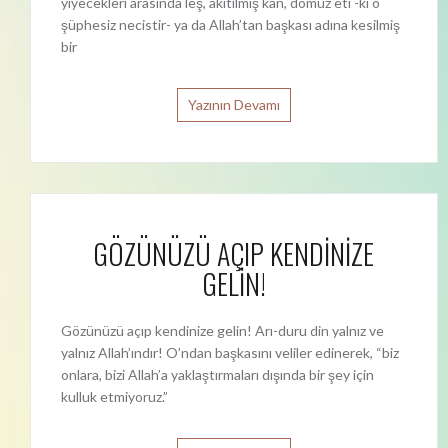
yiyecekleri arasında leş, akıtılmış kan, domuz eti -ki o
şüphesiz necistir- ya da Allah’tan başkası adına kesilmiş
bir
Yazının Devamı
GÖZÜNÜZÜ AÇIP KENDİNİZE
GELİN!
Gözünüzü açıp kendinize gelin! Arı-duru din yalnız ve
yalnız Allah’ındır! O’ndan başkasını veliler edinerek, “biz
onlara, bizi Allah’a yaklaştırmaları dışında bir şey için
kulluk etmiyoruz.”