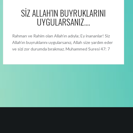
SİZ ALLAH’IN BUYRUKLARINI
UYGULARSANIZ….
Rahman ve Rahim olan Allah’ın adıyla; Ey inananlar! Siz
Allah’ın buyruklarını uygularsanız, Allah size yardım eder
ve sizi zor durumda bırakmaz. Muhammed Suresi 47: 7