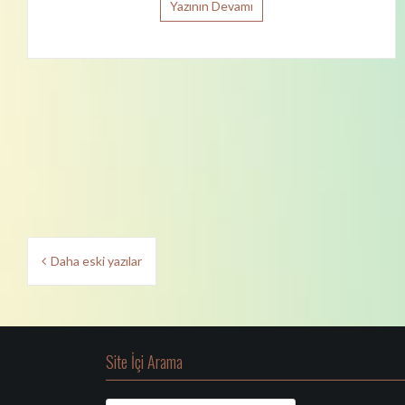
Yazının Devamı
Y
Daha eski yazılar
a
z
ı
Site İçi Arama
d