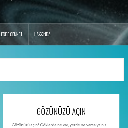
LERDE CENNET
HAKKINDA
GÖZÜNÜZÜ AÇIN
Gözünüzü açın! Göklerde ne var, yerde ne varsa yalnız