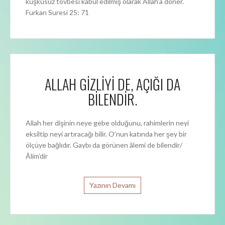
kuşkusuz tövbesi kabul edilmiş olarak Allah’a döner.
Furkan Suresi 25: 71
ALLAH GİZLİYİ DE, AÇIĞI DA
BİLENDİR.
Allah her dişinin neye gebe olduğunu, rahimlerin neyi
eksiltip neyi artıracağı bilir. O’nun katında her şey bir
ölçüye bağlıdır. Gaybı da görünen âlemi de bilendir/
Âlim’dir
Yazının Devamı