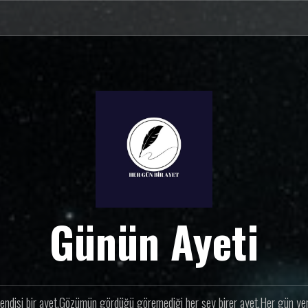
Günün Ayeti
endisi bir ayet.Gözümün gördüğü göremediği her şey birer ayet.Her gün yeni