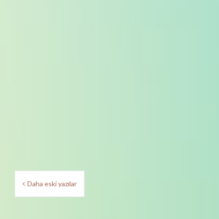
Y
Daha eski yazılar
a