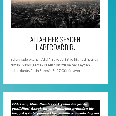
ALLAH HER ŞEYDEN
HABERDARDIR.
Evlerinizde okunan Allah’ın ayetlerini ve hikmeti hatırda
tutun. Şurası gerçek ki Allah latiftir ve her şeyden
haberdardır. Fetih Suresi 48: 27 Günün ayeti