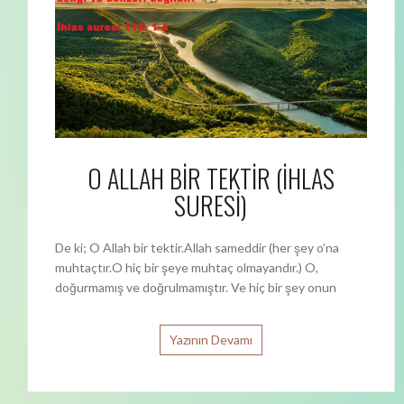
O ALLAH BİR TEKTİR (İHLAS
SURESİ)
De ki; O Allah bir tektir.Allah sameddir (her şey o’na
muhtaçtır.O hiç bir şeye muhtaç olmayandır.) O,
doğurmamış ve doğrulmamıştır. Ve hiç bir şey onun
Yazının Devamı