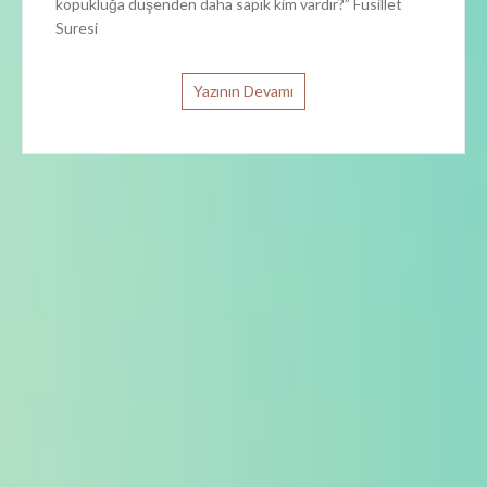
kopukluğa düşenden daha sapık kim vardır?” Fusillet
Suresi
Yazının Devamı