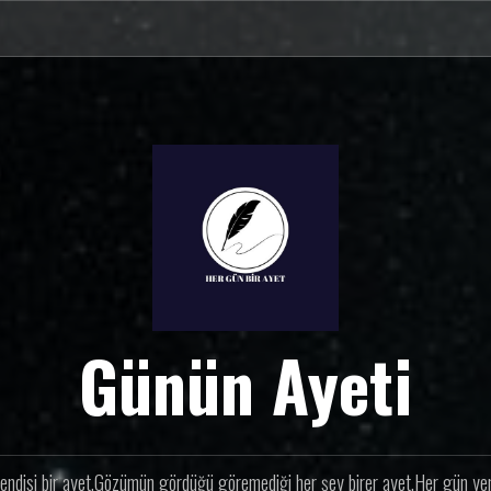
Günün Ayeti
endisi bir ayet.Gözümün gördüğü göremediği her şey birer ayet.Her gün yeni