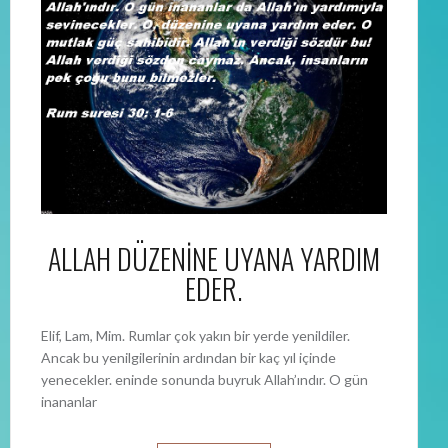
ALLAH DÜZENİNE UYANA YARDIM
EDER.
Elif, Lam, Mim. Rumlar çok yakın bir yerde yenildiler.
Ancak bu yenilgilerinin ardından bir kaç yıl içinde
yenecekler. eninde sonunda buyruk Allah’ındır. O gün
inananlar