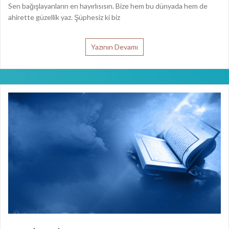
Yazının Devamı
DİNE BİR ŞEY KARIŞTIRMADAN YALNIZ
ALLAH’A KULLUK EDİN.
İyiliği Sonsuz İkramı Bol Allah’ın Adıyla; Onlara sadece şu emir verilir: