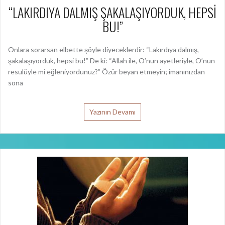
Onlara sorarsan elbette şöyle diyeceklerdir: “Lakırdıya dalmış,
şakalaşıyorduk, hepsi bu!” De ki: “Allah ile, O’nun ayetleriyle, O’nun
resulüyle mi eğleniyordunuz?” Özür beyan etmeyin; imanınızdan
sona
Yazının Devamı
“RABBİM BENİM İLMİMİ ARTIR” DE