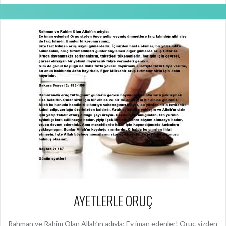
AYETLERLE ORUÇ
Rahman ve Rahim Olan Allah’ın adıyla; Ey iman edenler! Oruç sizden
önce gelip geçmiş ümmetlere farz kılındığı gibi size de farz kılındı.
Umulur ki korunursunuz.