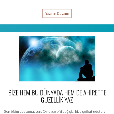
BİZE HEM BU DÜNYADA HEM DE AHİRETTE
GÜZELLİK YAZ
Sen bizim dostumuzsun. Öyleyse bizi bağışla, bize şefkat göster;
Sen bağışlayanların en hayırlısısın. Bize hem bu dünyada hem de
ahirette güzellik yaz. Şüphesiz ki biz