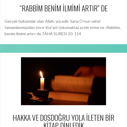
tamamlanmazdan önce Kur’an’ı (okumakta) acele etme ve «Rabbim,
benim ilmimi artır» de.TÂHÂ SURESİ 20: 114
HAKKA VE DOSDOĞRU YOLA İLETEN BİR
KİTAP DİNLEDİK
Bir zaman, cinlerden bir topluluğu, Kur’an’ı dinlemeleri için sana
yöneltmiştik. Onu dinlemeye hazır hale geldiklerinde: “Susup
dinleyin!” dediler. Dinleme bitirilince de uyarıcılar olarak kendi