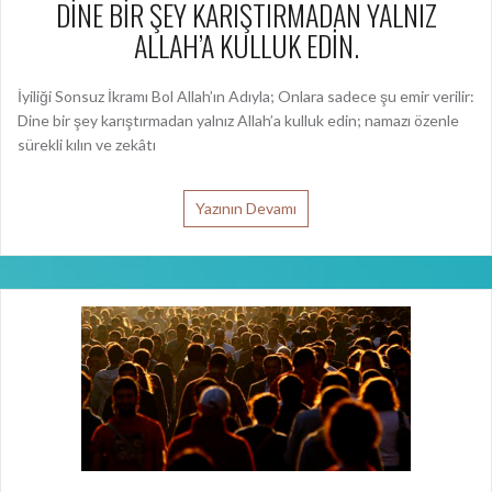
Dine bir şey karıştırmadan yalnız Allah’a kulluk edin; namazı özenle
sürekli kılın ve zekâtı
Yazının Devamı
“LAKIRDIYA DALMIŞ ŞAKALAŞIYORDUK, HEPSİ
BU!”