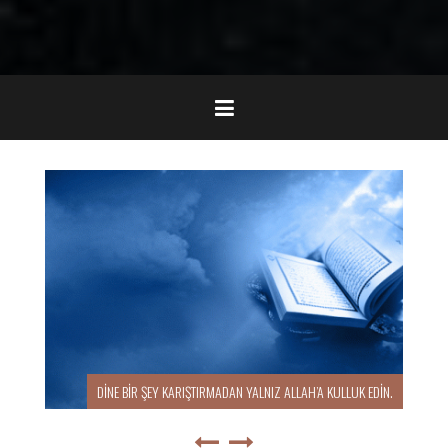
“LAKIRDIYA DALMIŞ ŞAKALAŞIYORDUK, HEPSİ BU!”