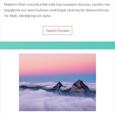
Yazının Devamı
“RABBİM BENİM İLMİMİ ARTIR” DE
Gerçek hükümdar olan Allah, yücedir. Sana O’nun vahyi