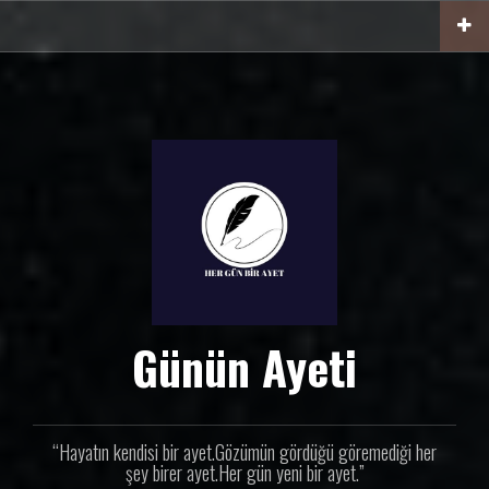
İ
ç
e
r
i
ğ
e
g
e
ç
Günün Ayeti
“Hayatın kendisi bir ayet.Gözümün gördüğü göremediği her
şey birer ayet.Her gün yeni bir ayet.”